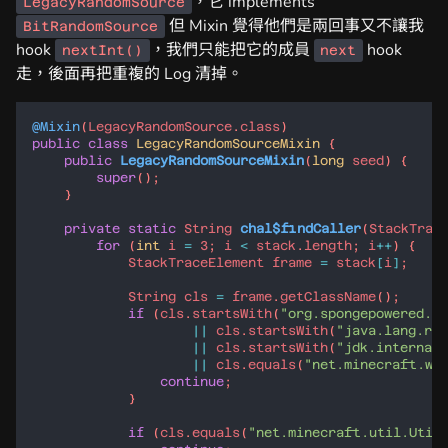
，它 implements
LegacyRandomSource
但 Mixin 覺得他們是兩回事又不讓我
BitRandomSource
hook
，我們只能把它的成員
hook
nextInt()
next
走，後面再把重複的 Log 清掉。
@Mixin
(
LegacyRandomSource
.
class
public
class
LegacyRandomSourceMixin
public
LegacyRandomSourceMixin
(
long
seed
super
private
static
String
chal$findCaller
(
StackTrac
for
 (
int
i
=
3
; 
i
<
stack
.
length
; 
i
++
StackTraceElement
frame
=
stack
[
i
]
String
cls
=
frame
.
getClassName
if
 (
cls
.
startsWith
(
"org.spongepowered.as
||
cls
.
startsWith
(
"java.lang.ref
||
cls
.
startsWith
(
"jdk.internal.
||
cls
.
equals
(
"net.minecraft.wo
continue
if
 (
cls
.
equals
(
"net.minecraft.util.Util