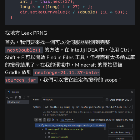
int
j
=
this
.
next
(
27
long
k
=
 ((
long
) 
i
<<
27
) 
+
j
cir
.
setReturnValue
(
k
/
 (
double
) (
1L
<<
53
找地方 Leak PRNG
首先，我們要來找一個可以從伺服器觀測到完整
的方法。在 Intellij IDEA 中，使用 Ctrl +
nextDouble()
Shift + F 可以開啟 Find in Files 工具，但裡面有太多函式庫
的搜尋結果了。在我的環境中，Minecraft 的原始碼被
Gradle 放到
neoforge-21.11.37-beta-
，我們可以把它設定為搜尋的 scope：
sources.jar