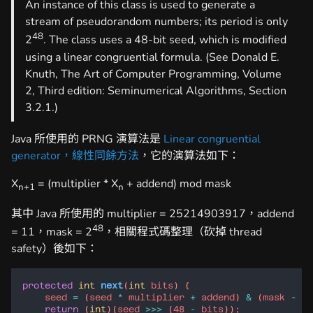
An instance of this class is used to generate a
stream of pseudorandom numbers; its period is only
48
2
. The class uses a 48-bit seed, which is modified
using a linear congruential formula. (See Donald E.
Knuth, The Art of Computer Programming, Volume
2, Third edition: Seminumerical Algorithms, Section
3.2.1.)
Java 所使用的 PRNG 演算法是
Linear congruential
generator，線性同餘方法
，它的演算法如下：
X
= (multiplier * X
+ addend) mod mask
n+1
n
其中 Java 所使用的 multiplier = 25214903917，addend
48
= 11，mask = 2
，相關程式碼整理（砍掉 thread
safety）後如下：
protected
int
next
(
int
bits
seed
=
 (
seed
*
multiplier
+
addend
) 
&
 (
mask
-
1
return
 (
int
)(
seed
>>>
 (
48
-
bits