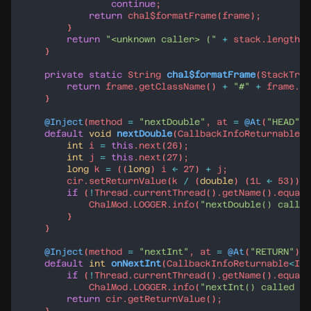
continue
return
chal$formatFrame
(
frame
return
"<unknown caller> ("
+
stack
.
length
+
private
static
String
chal$formatFrame
(
StackTrac
return
frame
.
getClassName
() 
+
"#"
+
frame
.
ge
@Inject
(
method
=
"nextDouble"
, 
at
=
@At
(
"HEAD"
),
default
void
nextDouble
(
CallbackInfoReturnable
<
D
int
i
=
this
.
next
(
26
int
j
=
this
.
next
(
27
long
k
=
 ((
long
) 
i
<<
27
) 
+
j
cir
.
setReturnValue
(
k
/
 (
double
) (
1L
<<
53
if
 (
!
Thread
.
currentThread
().
getName
().
equals
ChalMod
.
LOGGER
.
info
(
"nextDouble() called
@Inject
(
method
=
"nextInt"
, 
at
=
@At
(
"RETURN"
), 
default
int
onNextInt
(
CallbackInfoReturnable
<
Int
if
 (
!
Thread
.
currentThread
().
getName
().
equals
ChalMod
.
LOGGER
.
info
(
"nextInt() called by
return
cir
.
getReturnValue