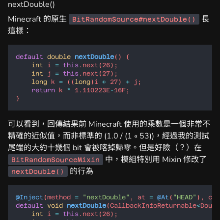
nextDouble()
Minecraft 的原生
長
BitRandomSource#nextDouble()
這樣：
default
double
nextDouble
int
i
=
this
.
next
(
26
int
j
=
this
.
next
(
27
long
k
=
 ((
long
)
i
<<
27
) 
+
j
return
k
*
1
.
110223E
-
16F
可以看到，回傳結果前 Minecraft 使用的乘數是一個非常不
精確的近似值，而非標準的 (1.0 / (1 « 53))，經過我的測試
尾端的大約十幾個 bit 會被喀掉歸零。但是好險（？）在
中，模組特別用 Mixin 修改了
BitRandomSourceMixin
的行為
nextDouble()
@Inject
(
method
=
"nextDouble"
, 
at
=
@At
(
"HEAD"
), 
can
default
void
nextDouble
(
CallbackInfoReturnable
<
Doubl
int
i
=
this
.
next
(
26