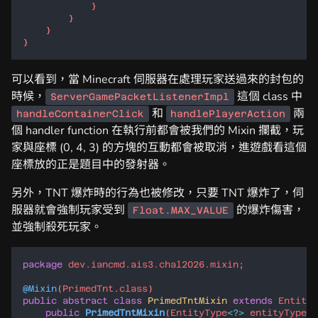
可以看到，當 Minecraft 伺服器在處理玩家送過來的封包的
時候，
這個 class 中
ServerGamePacketListenerImpl
和
兩
handleContainerClick
handlePlayerAction
個 handler function 在執行前都會被我們的 Mixin 攔截，玩
家與座標 (0, 4, 3) 的方塊的互動都會被取消，進遊戲看這個
座標放的正是題目中的發射器。
另外，TNT 爆炸時的行為也被修改，只要 TNT 爆炸了，伺
服器就會強制玩家受到
的爆炸傷害，
Float.MAX_VALUE
並強制殺死玩家。
package
dev.iancmd.ais3.chal2026.mixin
@Mixin
(
PrimedTnt
.
class
public
abstract
class
PrimedTntMixin
extends
Entity
public
PrimedTntMixin
(
EntityType
<?>
entityType
, 