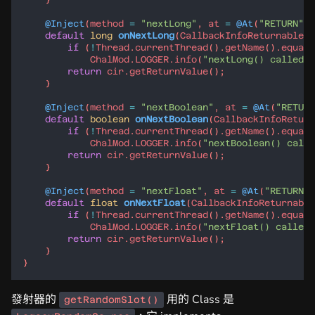
@Inject
(
method
=
"nextLong"
, 
at
=
@At
(
"RETURN"
),
default
long
onNextLong
(
CallbackInfoReturnable
<
L
if
 (
!
Thread
.
currentThread
().
getName
().
equals
ChalMod
.
LOGGER
.
info
(
"nextLong() called b
return
cir
.
getReturnValue
@Inject
(
method
=
"nextBoolean"
, 
at
=
@At
(
"RETURN
default
boolean
onNextBoolean
(
CallbackInfoReturn
if
 (
!
Thread
.
currentThread
().
getName
().
equals
ChalMod
.
LOGGER
.
info
(
"nextBoolean() calle
return
cir
.
getReturnValue
@Inject
(
method
=
"nextFloat"
, 
at
=
@At
(
"RETURN"
)
default
float
onNextFloat
(
CallbackInfoReturnable
if
 (
!
Thread
.
currentThread
().
getName
().
equals
ChalMod
.
LOGGER
.
info
(
"nextFloat() called 
return
cir
.
getReturnValue
發射器的
用的 Class 是
getRandomSlot()