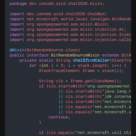
package
dev.iancmd.ais3.chal2026.mixin
import
dev.iancmd.ais3.chal2026.ChalMod
import
net.minecraft.world.level.levelgen.BitRandom
import
org.spongepowered.asm.mixin.Mixin
import
org.spongepowered.asm.mixin.injection.At
import
org.spongepowered.asm.mixin.injection.Inject
import
org.spongepowered.asm.mixin.injection.callbac
@Mixin
(
BitRandomSource
.
class
public
interface
BitRandomSourceMixin
extends
BitRan
private
static
String
chal$findCaller
(
StackTrac
for
 (
int
i
=
3
; 
i
<
stack
.
length
; 
i
++
StackTraceElement
frame
=
stack
[
i
]
String
cls
=
frame
.
getClassName
if
 (
cls
.
startsWith
(
"org.spongepowered.as
||
cls
.
startsWith
(
"java.lang.ref
||
cls
.
startsWith
(
"jdk.internal.
||
cls
.
startsWith
(
"net.minecraf
||
cls
.
equals
(
"net.minecraft.wo
||
cls
.
equals
(
"net.minecraft.ut
continue
if
 (
cls
.
equals
(
"net.minecraft.util.Util