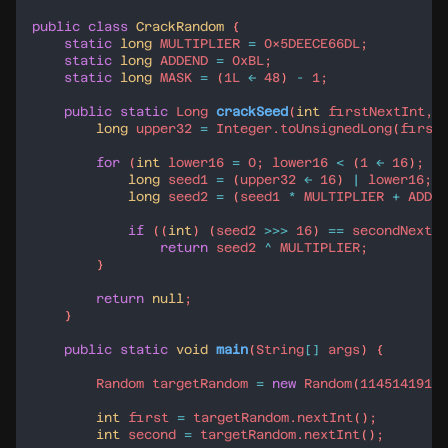
public
class
CrackRandom
static
long
MULTIPLIER
=
0x5DEECE66DL
static
long
ADDEND
=
0xBL
static
long
MASK
=
 (
1L
<<
48
) 
-
1
public
static
Long
crackSeed
(
int
firstNextInt
, 
long
upper32
=
Integer
.
toUnsignedLong
(
first
for
 (
int
lower16
=
0
; 
lower16
<
 (
1
<<
16
); 
lo
long
seed1
=
 (
upper32
<<
16
) 
|
lower16
long
seed2
=
 (
seed1
*
MULTIPLIER
+
ADDEN
if
 ((
int
) (
seed2
>>>
16
) 
==
secondNextIn
return
seed2
^
MULTIPLIER
return
null
public
static
void
main
(
String
[]
args
Random
targetRandom
=
new
Random
(
11451419198
int
first
=
targetRandom
.
nextInt
int
second
=
targetRandom
.
nextInt