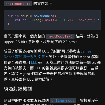
的實作如下：
nextDouble()
public
double
nextDouble
return
 (((
long
)(
next
(
26
)) 
<<
27
) 
+
next
(
27
)) 
*
 (
1
我們只要拿到一個完整的
結果，就能把
nextDouble()
upper-26 bits 拿出來，枚舉剩下的 22 bits。
想要了解更多如何破解 LCG 的細節可以參考由
James
Roper 寫的這一系列文章
。另外，參賽者們的 Agent 解開
這題全都直接用
LLL
砸，因為上述的方法需要每一個 bit 都
完美的被觀測，而 LLL 的複雜度高很多但可以容忍一些誤
差，導致 Agent 們都從一些奇怪的地方觀測些髒髒的亂
數，直接丟進 LLL 暴力破解。
繞過封鎖機制
題目中的伺服器並沒有啟動
，會接受沒有
online-mode