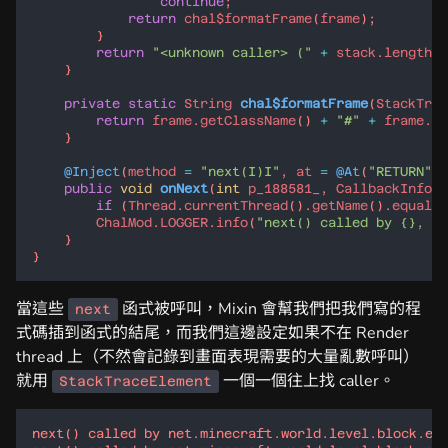
continue
return
chal$formatFrame
(
frame
return
"<unknown caller> ("
+
stack
.
length
+
private
static
String
chal$formatFrame
(
StackTrac
return
frame
.
getClassName
() 
+
"#"
+
frame
.
ge
@Inject
(
method
=
"next(I)I"
, 
at
=
@At
(
"RETURN"
public
void
onNext
(
int
p_188581_
, 
CallbackInfoRe
if
 (
Thread
.
currentThread
().
getName
().
equals
(
ChalMod
.
LOGGER
.
info
(
"next() called by {}, va
當這些
函式被呼叫，Mixin 會幫我們把我們寫的程
next
式碼插到函式的結尾，而我們這邊設定如果不在 Render
thread 上（不然會記錄到畫面表現需要的大量亂數呼叫）
就用
一個一個往上找 caller。
StackTraceElement