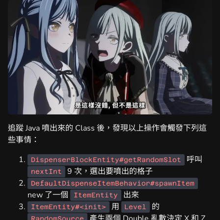
追蹤 Java 噴出來的 Class 後，發現以上操作會觸發下列這
些事情：
呼叫
DispenserBlockEntity#getRandomSlot
9 次，選出要噴出的格子
nextInt
DefaultDispenseItemBehavior#spawnItem
new 了一個
出來
ItemEntity
用
的
ItemEntity#<init>
Level
產生兩個 Double 亂數決定 X 和 Z
RandomSource