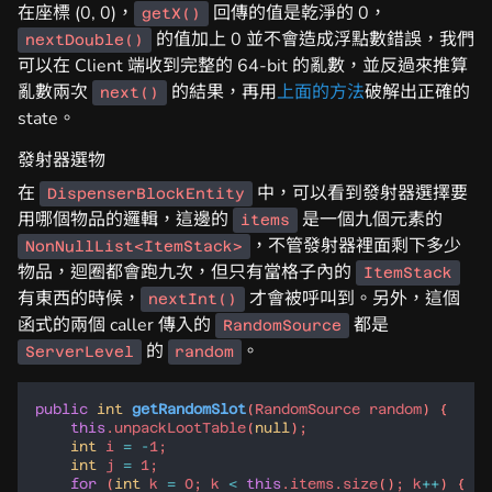
在座標 (0, 0)，
回傳的值是乾淨的 0，
getX()
的值加上 0 並不會造成浮點數錯誤，我們
nextDouble()
可以在 Client 端收到完整的 64-bit 的亂數，並反過來推算
亂數兩次
的結果，再用
上面的方法
破解出正確的
next()
state。
發射器選物
在
中，可以看到發射器選擇要
DispenserBlockEntity
用哪個物品的邏輯，這邊的
是一個九個元素的
items
，不管發射器裡面剩下多少
NonNullList<ItemStack>
物品，迴圈都會跑九次，但只有當格子內的
ItemStack
有東西的時候，
才會被呼叫到。另外，這個
nextInt()
函式的兩個 caller 傳入的
都是
RandomSource
的
。
ServerLevel
random
public
int
getRandomSlot
(
RandomSource
random
this
.
unpackLootTable
(
null
int
i
=
-
1
int
j
=
1
for
 (
int
k
=
0
; 
k
<
this
.
items
.
size
(); 
k
++