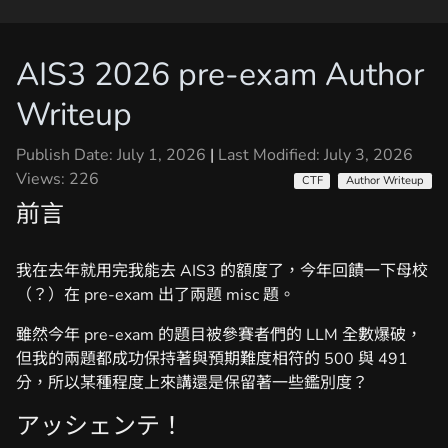
AIS3 2026 pre-exam Author
Writeup
Publish Date: July 1, 2026
|
Last Modified: July 3, 2026
Views:
226
CTF
Author Writeup
前言
我在去年就用完我能去 AIS3 的額度了，今年回饋一下母校
（？）在 pre-exam 出了兩題 misc 題。
雖然今年 pre-exam 的題目被參賽者們的 LLM 全數爆破，
但我的兩題都成功保持著與預期難度相符的 500 與 491
分，所以某種程度上來講還是保留著一些鑑別度？
アッシェンテ！