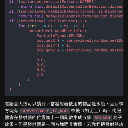
if
 (
!
potioncontents
.
is
(
Potions
.
WATER
return
this
.
defaultDispenseItemBehavior
.
dispense
if
 (
!
serverlevel
.
getBlockState
(
target
).
is
(
BlockTags
.
return
this
.
defaultDispenseItemBehavior
.
dispense
if
 (
!
serverlevel
.
isClientSide
for
 (
int
i
=
0
; 
i
<
5
; 
i
++
serverlevel
.
sendParticles
ParticleTypes
.
SPLASH
pos
.
getX
() 
+
serverlevel
.
random
.
nextDoub
pos
.
getY
() 
+
1
pos
.
getZ
() 
+
serverlevel
.
random
.
nextDoub
1
0
.
0
0
.
0
0
.
0
1
.
0
看語意大致可以猜到，當發射器使用的物品是水瓶，且目標
方塊有
標籤（如泥土）時，伺服
CONVERTABLE_TO_MUD
器會在發射器的位置加上一個亂數生成五個
粒子
SPLASH
效果。但是發射器是一個方塊而非實體，若我們把發射器放