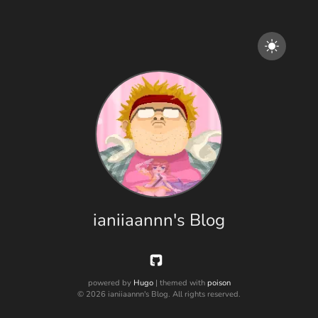
ianiiaannn's Blog
powered by
Hugo
| themed with
poison
© 2026 ianiiaannn's Blog. All rights reserved.