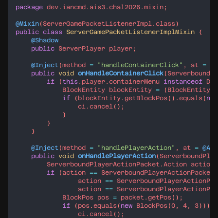
package
dev.iancmd.ais3.chal2026.mixin
@Mixin
(
ServerGamePacketListenerImpl
.
class
public
class
ServerGamePacketListenerImplMixin
@Shadow
public
ServerPlayer
player
@Inject
(
method
=
"handleContainerClick"
, 
at
=
@A
public
void
onHandleContainerClick
(
ServerboundCo
if
 (
this
.
player
.
containerMenu
instanceof
Dis
BlockEntity
blockEntity
=
 (
BlockEntity
) 
if
 (
blockEntity
.
getBlockPos
().
equals
(
new
ci
.
cancel
@Inject
(
method
=
"handlePlayerAction"
, 
at
=
@At
(
public
void
onHandlePlayerAction
(
ServerboundPlay
ServerboundPlayerActionPacket
.
Action
action
if
 (
action
==
ServerboundPlayerActionPacket
.
action
==
ServerboundPlayerActionPac
action
==
ServerboundPlayerActionPac
BlockPos
pos
=
packet
.
getPos
if
 (
pos
.
equals
(
new
BlockPos
(
0
, 
4
, 
3
ci
.
cancel