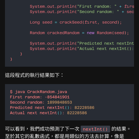
System
.
out
.
println
(
"First random: "
+
first
System
.
out
.
println
(
"Second random: "
+
secon
Long
seed
=
crackSeed
(
first
, 
second
Random
crackedRandom
=
new
Random
(
seed
System
.
out
.
println
(
"Predicted next nextInt()
System
.
out
.
println
(
"Actual next nextInt(): "
這段程式的執行結果如下：
Second random: 
1899848653
Predicted next nextInt
()
: 
82228586
Actual next nextInt
()
: 
82228586
可以看到，我們成功預測了下一次
的結果。
nextInt()
至於其它的亂數函式，都是用類似的方法去計算，像是