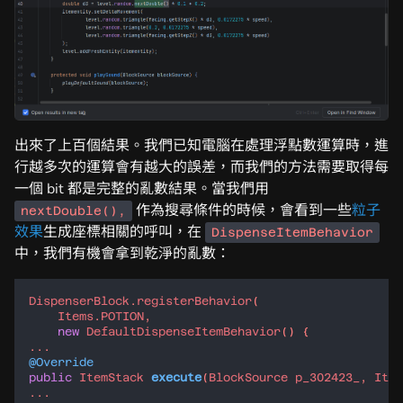
出來了上百個結果。我們已知電腦在處理浮點數運算時，進
行越多次的運算會有越大的誤差，而我們的方法需要取得每
一個 bit 都是完整的亂數結果。當我們用
作為搜尋條件的時候，會看到一些
粒子
nextDouble(),
效果
生成座標相關的呼叫，在
DispenseItemBehavior
中，我們有機會拿到乾淨的亂數：
DispenserBlock
.
registerBehavior
Items
.
POTION
new
DefaultDispenseItemBehavior
@Override
public
ItemStack
execute
(
BlockSource
p_302423_
, 
Item