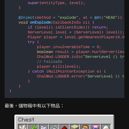
super
(
entityType
, 
level
@Inject
(
method
=
"explode"
, 
at
=
@At
(
"HEAD"
void
onExplode
(
CallbackInfo
ci
if
 (
level
().
isClientSide
()) 
return
ServerLevel
level
=
 (
ServerLevel
) 
level
Player
player
=
level
.
getNearestPlayer
(
0
.
0d
,
try
player
.
invulnerableTime
=
0
boolean
result
=
player
.
hurtServer
(
level
ChalMod
.
LOGGER
.
info
(
"ServerLevel {} trie
// Failsafe
player
.
kill
(
level
        } 
catch
 (
NullPointerException
e
ChalMod
.
LOGGER
.
error
(
"ServerLevel {} tri
最後，儲物箱中有以下物品：