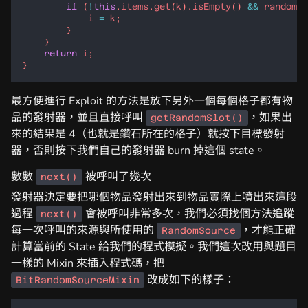
if
 (
!
this
.
items
.
get
(
k
).
isEmpty
() 
&&
random
.
n
i
=
k
return
i
最方便進行 Exploit 的方法是放下另外一個每個格子都有物
品的發射器，並且直接呼叫
，如果出
getRandomSlot()
來的結果是 4（也就是鑽石所在的格子）就按下目標發射
器，否則按下我們自己的發射器 burn 掉這個 state。
數數
被呼叫了幾次
next()
發射器決定要把哪個物品發射出來到物品實際上噴出來這段
過程
會被呼叫非常多次，我們必須找個方法追蹤
next()
每一次呼叫的來源與所使用的
，才能正確
RandomSource
計算當前的 State 給我們的程式模擬。我們這次改用與題目
一樣的 Mixin 來插入程式碼，把
改成如下的樣子：
BitRandomSourceMixin