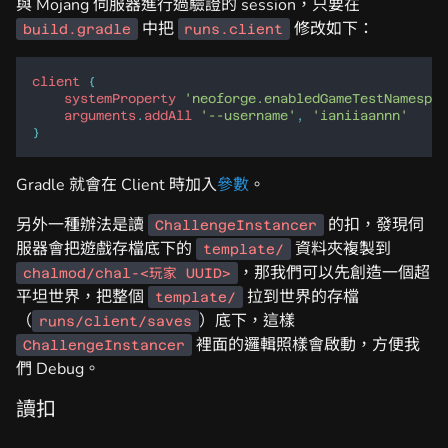
與 Mojang 伺服器進行過驗證的 session，只要在
中把
修改如下：
build.gradle
runs.client
client
{
systemProperty
'neoforge.enabledGameTestNamespac
arguments
.
addAll
'--username'
,
'ianiiaannn'
}
Gradle 就會在 Client 時加入
參數
。
另外一種辦法是讀
的扣，發現伺
ChallengeInstancer
服器會把遊戲存檔底下的
資料夾複製到
template/
，那我們可以先創造一個超
chalmod/chal-<玩家 UUID>
平坦世界，把整個
拉到世界的存檔
template/
（
）底下，這樣
runs/client/saves
裡面的邏輯照樣會啟動，方便我
ChallengeInstancer
們 Debug。
讀扣